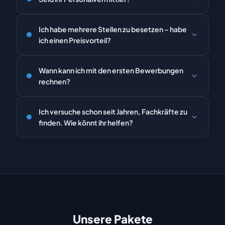
Auftragseingang bis zum Kampagnenstart vergehen
in der Regel etwa 4–6 Wochen.
Nein. Als Social Video Recruiting Agentur stellen wir
Ich habe mehrere Stellen zu besetzen – habe
den Erstkontakt zwischen Unternehmen und
ich einen Preisvorteil?
potenziellen Arbeitnehmern her. Keine Provision,
keine Headhunter-Gebühren.
Ja! Wenn wir an einem Tag mehrere Videos für
Wann kann ich mit den ersten Bewerbungen
verschiedene Stellen drehen, reduziert sich der
rechnen?
Produktionsaufwand für unsere Kamerateams –
diese Ersparnis geben wir an dich weiter.
In der Regel erhältst du die ersten Bewerbungen
Ich versuche schon seit Jahren, Fachkräfte zu
bereits innerhalb weniger Tage nach
finden. Wie könnt ihr helfen?
Kampagnenstart.
Mit herkömmlichen Stellenanzeigen erreichst du nur
aktiv Suchende. Unsere Methode ermöglicht es,
eine viel größere Zielgruppe zu erreichen: die passiv
Suchenden. Dank unserer Vorgehensweise konnten
wir zahlreiche offene Stellen erfolgreich besetzen.
Unsere Pakete