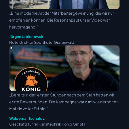
„Eine moderne Art der Mitarbeitergewinnung, die wir nur
empfehlen können! Die Resonanz auf unser Video war
hervorragend."
Jürgen Jablonowski,
Hoteldirektor Sporthotel Grafenwald
„Bereits in den ersten Stunden nach dem Start hatten wir
erste Bewerbungen. Die Kampagne war zum wiederholten
Mal ein voller Erfolg."
Waldemar Tschalov,
Geschäftsführer Kanaltechnik König GmbH