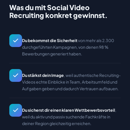
Was du mit Social Video
Recruiting konkret gewinnst.
Du bekommst die Sicherheit
von mehr als 2.300
durchgeführten Kampagnen, von denen 98 %
Bewerbungen generiert haben.
Du stärkst dein Image
, weil authentische Recruiting-
Videos echte Einblicke in Team, Arbeitsumfeld und
Aufgaben geben und dadurch Vertrauen aufbauen.
Du sicherst dir einen klaren Wettbewerbsvorteil
,
weil du aktiv und passiv suchende Fachkräfte in
deiner Region gleichzeitig erreichen.