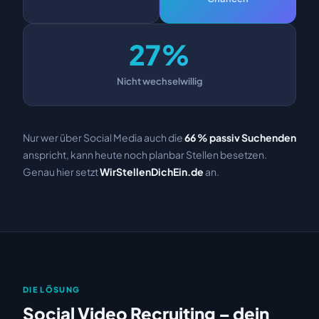
27%
Nicht wechselwillig
Nur wer über Social Media auch die
66 % passiv Suchenden
anspricht, kann heute noch planbar Stellen besetzen.
Genau hier setzt
WirStellenDichEin.de
an.
DIE LÖSUNG
Social Video Recruiting – dein